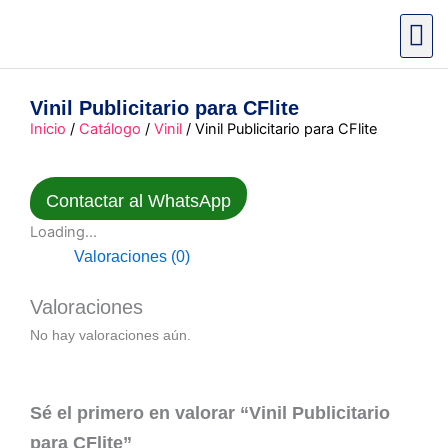
Ir
al
contenido
Vinil Publicitario para CFlite
Inicio
/
Catálogo
/
Vinil
/ Vinil Publicitario para CFlite
Contactar al WhatsApp
Loading...
Valoraciones (0)
Valoraciones
No hay valoraciones aún.
Sé el primero en valorar “Vinil Publicitario
para CFlite”