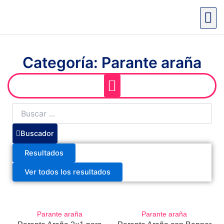
Ir
al
contenido
Categoría: Parante araña
Search
...
Buscador
Resultados
Ver todos los resultados
Parante araña
Parante araña